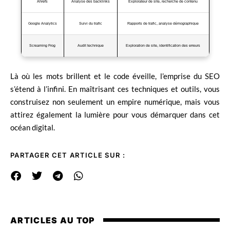
Ahrefs
Analyse des backlinks
Explorateur de site, recherche de contenu
Google Analytics
Suivi du trafic
Rapports de trafic, analyse démographique
Screaming Frog
Audit technique
Exploration de site, identification des erreurs
Là où les mots brillent et le code éveille, l’emprise du SEO
s’étend à l’infini. En maîtrisant ces techniques et outils, vous
construisez non seulement un empire numérique, mais vous
attirez également la lumière pour vous démarquer dans cet
océan digital.
PARTAGER CET ARTICLE SUR :
ARTICLES AU TOP