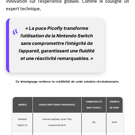
innovation sur l’expérience globale. Comme le souligne un
expert technique,
« La puce Picofly transforme
l’utilisation de la Nintendo Switch
sans compromettre l’intégrité de
l’appareil, garantissant une fluidité
et une réactivité remarquables. »
Ce témoignage renforce la crédibilité de cette solution révolutionnaire.
COMPATIBILITÉ
EXEMPLE
MODÈLE
CARACTÉRISTIQUES PRINCIPALES
AVEC PICOFLY
DE TARIF
Nintendo
Console originale, écran 720p,
Oui
€150
Switch V1
connectivité Wi-Fi