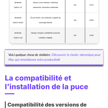
Nintendo
Mises à jour internes, meilleure
Oui
€170
Switch V2
autonomie, résolution améliorée
Nintendo
Écran OLED, son amélioré, support de
Oui
€200
Switch OLED
stockage étendu
Nintendo
Design compact, portabilité avancée,
Oui
€130
Switch Lite
contrôles intégrés
Voici quelque chose de similaire :
Découvrez le clavier mécanique pour
Mac qui révolutionne votre productivité
La compatibilité et
l’installation de la puce
Compatibilité des versions de