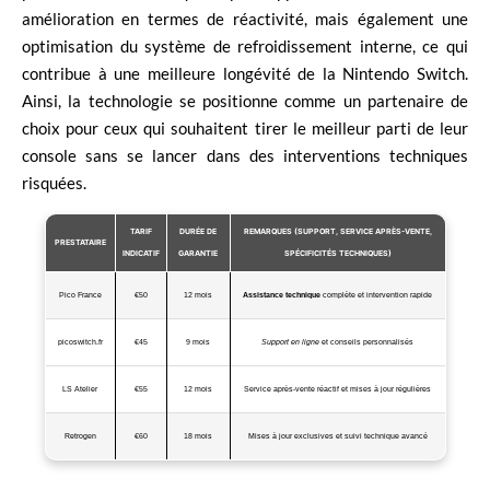
amélioration en termes de réactivité, mais également une
optimisation du système de refroidissement interne, ce qui
contribue à une meilleure longévité de la Nintendo Switch.
Ainsi, la technologie se positionne comme un partenaire de
choix pour ceux qui souhaitent tirer le meilleur parti de leur
console sans se lancer dans des interventions techniques
risquées.
TARIF
DURÉE DE
REMARQUES (SUPPORT, SERVICE APRÈS-VENTE,
PRESTATAIRE
INDICATIF
GARANTIE
SPÉCIFICITÉS TECHNIQUES)
Pico France
€50
12 mois
Assistance technique
complète et intervention rapide
picoswitch.fr
€45
9 mois
Support en ligne
et conseils personnalisés
LS Atelier
€55
12 mois
Service après-vente réactif et mises à jour régulières
Retrogen
€60
18 mois
Mises à jour exclusives et suivi technique avancé