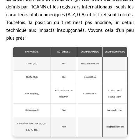
définis par l’ICANN et les registrars internationaux : seuls les
caractères alphanumériques (A-Z, 0-9) et le tiret sont tolérés.
Toutefois, la position du tiret n’est pas anodine, un détail
technique aux impacts insoupçonnés. Voyons cela d’un peu
plus près :
CARACTÈRE
AUTORISÉ ?
EXEMPLE VALIDE
EXEMPLE INVALIDE
Lettre (a-z)
Oui
innovatetech.com
Chiffre (0-9)
Oui
cloud360.io
Oui, mais pas au
-startup.com /
Tiret moyen (-)
start-up.tech
début/fin
startup-.com
Underscore (
)
Non
techworld.com
Caractères spéciaux (&, *, $,
Non
inv@techtop.com
é, à, %, etc.)