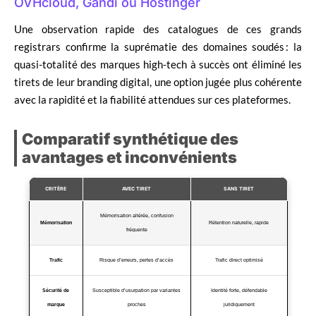
OVHcloud, Gandi ou Hostinger
Une observation rapide des catalogues de ces grands
registrars confirme la suprématie des domaines soudés : la
quasi-totalité des marques high-tech à succès ont éliminé les
tirets de leur branding digital, une option jugée plus cohérente
avec la rapidité et la fiabilité attendues sur ces plateformes.
Comparatif synthétique des
avantages et inconvénients
CRITÈRE
AVEC TIRET
SANS TIRET
Mémorisation altérée, confusion
Mémorisation
Rétention naturelle, rapide
fréquente
Trafic
Risque d’erreurs, pertes d’accès
Trafic direct optimisé
Sécurité de
Susceptible d’usurpation par variantes
Identité forte, défendable
marque
proches
juridiquement